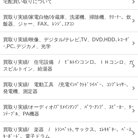
宅配買い取りについて
買取り実績/家電白物/冷蔵庫、洗濯機、掃除機、ｸﾘｰﾅｰ、炊
飯器、ジャー、FAX、ﾚﾝｼﾞ､ｴｱｺﾝ
買取り実績/映像、デジタル/テレビ,TV、DVD,HDD､ﾚｺｰﾀﾞ
ｰ,PC､デジカメ、光学
買取り実績/ 住宅設備 / ﾋﾞﾙﾄｲﾝコンロ、ＩＨコンロ、ガ
スビルトイン、給湯器
買取り実績/ 電動工具 /充電ｲﾝﾊﾟｸﾄﾄﾞﾗｲﾊﾞｰ、ｺﾝﾌﾟﾚｯｻｰ、
発電機、測定器
買取り実績/オーディオ/ﾌﾟﾘﾒｲﾝｱﾝﾌﾟ、ﾊﾟﾜｰｱﾝﾌﾟ、ｽﾋﾟｰｶｰ、ﾀｰ
ﾝﾃｰﾌﾞﾙ、PA機器
買取り実績/ 楽器 / ﾄﾗﾝﾍﾟｯﾄ､サックス、ｴﾚｷｷﾞﾀｰ、ﾍﾞｰｽ､
ｷｰﾎﾞｰﾄﾞ、電子ドラム