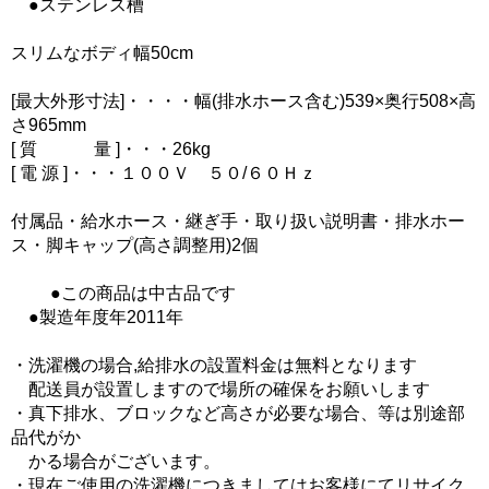
●ステンレス槽
スリムなボディ幅50cm
[最大外形寸法]・・・・幅(排水ホース含む)539×奥行508×高
さ965mm
[ 質 量 ]・・・26kg
[ 電 源 ]・・・１００Ｖ ５０/６０Ｈｚ
付属品・給水ホース・継ぎ手・取り扱い説明書・排水ホー
ス・脚キャップ(高さ調整用)2個
●この商品は中古品です
●製造年度年2011年
・洗濯機の場合,給排水の設置料金は無料となります
配送員が設置しますので場所の確保をお願いします
・真下排水、ブロックなど高さが必要な場合、等は別途部
品代がか
かる場合がございます。
・現在ご使用の洗濯機につきましてはお客様にてリサイク