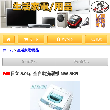
カート
ログイン
検索
ホーム
＞
生活家電/用品
前の商品へ
次の商品へ
日立 5.0kg 全自動洗濯機 NW-5KR