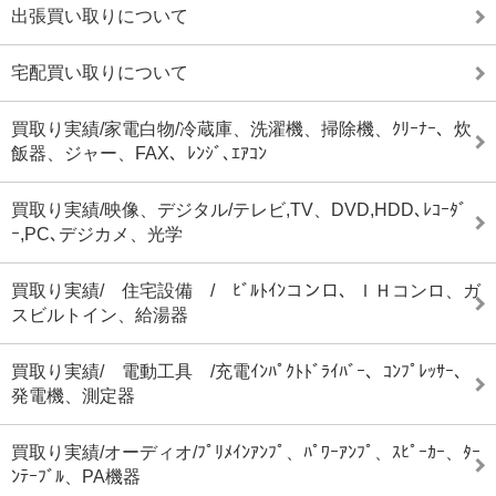
出張買い取りについて
宅配買い取りについて
買取り実績/家電白物/冷蔵庫、洗濯機、掃除機、ｸﾘｰﾅｰ、炊
飯器、ジャー、FAX、ﾚﾝｼﾞ､ｴｱｺﾝ
買取り実績/映像、デジタル/テレビ,TV、DVD,HDD､ﾚｺｰﾀﾞ
ｰ,PC､デジカメ、光学
買取り実績/ 住宅設備 / ﾋﾞﾙﾄｲﾝコンロ、ＩＨコンロ、ガ
スビルトイン、給湯器
買取り実績/ 電動工具 /充電ｲﾝﾊﾟｸﾄﾄﾞﾗｲﾊﾞｰ、ｺﾝﾌﾟﾚｯｻｰ、
発電機、測定器
買取り実績/オーディオ/ﾌﾟﾘﾒｲﾝｱﾝﾌﾟ、ﾊﾟﾜｰｱﾝﾌﾟ、ｽﾋﾟｰｶｰ、ﾀｰ
ﾝﾃｰﾌﾞﾙ、PA機器