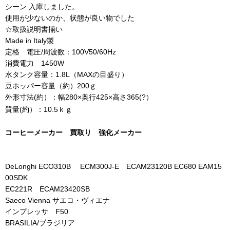
シーン 入庫しました。
使用が少ないのか、状態が良い物でした
☆取扱説明書揃い
Made in Italy製
定格 電圧/周波数：100V50/60Hz
消費電力 1450W
水タンク容量：1.8L（MAXの目盛り）
豆ホッパー容量（約）200ｇ
外形寸法(約）：幅280×奥行425×高さ365(?）
質量(約）：10.5ｋｇ
コーヒーメーカー 買取り 強化メーカー
DeLonghi ECO310B ECM300J-E ECAM23120B EC680 EAM15
00SDK
EC221R ECAM23420SB
Saeco Vienna サエコ・ヴィエナ
インプレッサ F50
BRASILIA/ブラジリア