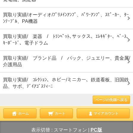
買取り実績/オーディオ/ﾌﾟﾘﾒｲﾝｱﾝﾌﾟ、ﾊﾟﾜｰｱﾝﾌﾟ、ｽﾋﾟｰｶｰ、ﾀｰ
ﾝﾃｰﾌﾞﾙ、PA機器
買取り実績/ 楽器 / ﾄﾗﾝﾍﾟｯﾄ､サックス、ｴﾚｷｷﾞﾀｰ、ﾍﾞｰｽ､
ｷｰﾎﾞｰﾄﾞ、電子ドラム
買取り実績/ ブランド品 / バック、ジュエリー、貴金属/
介護用品
買取り実績/ ｺﾚｸｼｮﾝ、ホビー/ミニカー、鉄道看板、旧国鉄
品、サボ、ﾃﾞｲｱｺﾞｽﾃｨｰﾆ
ページの先頭へ戻る
ホーム
カート
マイアカウント
表示切替 :
スマートフォン
|
PC版