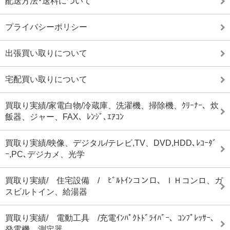
配送方法･送料について
プライバシーポリシー
出張買い取りについて
宅配買い取りについて
買取り実績/家電白物/冷蔵庫、洗濯機、掃除機、ｸﾘｰﾅｰ、炊
飯器、ジャー、FAX、ﾚﾝｼﾞ､ｴｱｺﾝ
買取り実績/映像、デジタル/テレビ,TV、DVD,HDD､ﾚｺｰﾀﾞ
ｰ,PC､デジカメ、光学
買取り実績/ 住宅設備 / ﾋﾞﾙﾄｲﾝコンロ、ＩＨコンロ、ガ
スビルトイン、給湯器
買取り実績/ 電動工具 /充電ｲﾝﾊﾟｸﾄﾄﾞﾗｲﾊﾞｰ、ｺﾝﾌﾟﾚｯｻｰ、
発電機、測定器