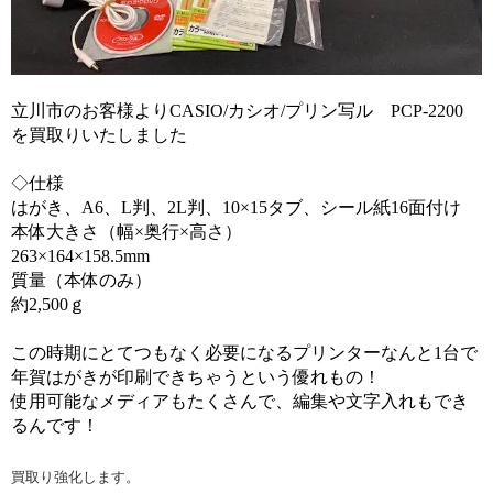
立川市のお客様よりCASIO/カシオ/プリン写ル PCP-2200
を買取りいたしました
◇仕様
はがき、A6、L判、2L判、10×15タブ、シール紙16面付け
本体大きさ（幅×奥行×高さ）
263×164×158.5mm
質量（本体のみ）
約2,500ｇ
この時期にとてつもなく必要になるプリンターなんと1台で
年賀はがきが印刷できちゃうという優れもの！
使用可能なメディアもたくさんで、編集や文字入れもでき
るんです！
買取り強化します。