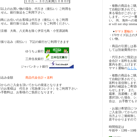
１０万 ～ ３０万未満
１０８０円
・複数の商品をご購
万以上のお買い物の場合、代引き（後払い）ご利用を
て自動計算されてし
ません。銀行振込をご利用下さい。
来る場合がございま
します。 ページ一
離島にお住いのお客様は代引き（後払い）をご利用
い。 尚、海外への発送は
ません。銀行振り込み（前払い）をご利用ください。
er will not ship inter
都 大島、八丈島を除く伊豆七島・小笠原諸島
●
ヤマト運輸の 
・170サイズ以上の
くい物。
行振り込み（前払い） 下記の銀行がご利用できます
・商品の引渡しは基
しては別途費用がか
ゆうちょ銀行
・代引きのご指定は
三井住友銀行
金合計＋送料をお振
案内を差し上げます
ジャパンネット銀行
ヤマト運輸の
らくら
・複数の商品をご購
込み金額
商品代金合計＋送料
て自動計算されてし
送料を送信致します
様からのご入金を頂いてからの発送となります
送料の確認をご希望
ぎのお客様は 代引き（宅急便コレクト）をご利用下さい
らせします。 また
み手数料は、お客様のご負担となります。
蔵庫、洗濯機）と通
選択頂いた場合、シ
合は、 お手数でも
・お届け希望日につ
ご入金頂いてからの
当方よりご連絡致し
若干かかりますので
時間指定は
午前中・12時～15時