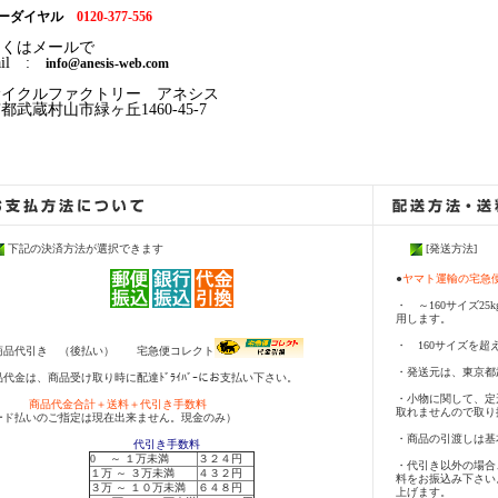
ーダイヤル
0120-377-556
しくはメールで
il :
info@anesis-web.com
サイクルファクトリー アネシス
都武蔵村山市緑ヶ丘1460-45-7
下記の決済方法が選択できます
[発送方法]
●
ヤマト運輸の宅
・ ～160サイズ2
用します。
・ 160サイズを超
商品代引き （後払い） 宅急便コレクト
・発送元は、東京都
代金は、商品受け取り時に配達ﾄﾞﾗｲﾊﾞｰにお支払い下さい。
・小物に関して、定
品代金合計＋送料＋代引き手数料
取れませんので取り
ード払いのご指定は現在出来ません。現金のみ）
・商品の引渡しは基
代引き手数料
0 ～ １万未満
３２４円
・代引き以外の場合
１万 ～ ３万未満
４３２円
料をお振込み下さい
３万 ～ １０万未満
６４８円
上げます。