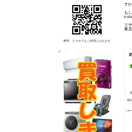
フリ
も
e-ma
リ
東京
携帯、スマホでもご利用になれます
☆
・ 
商品
商
（カ