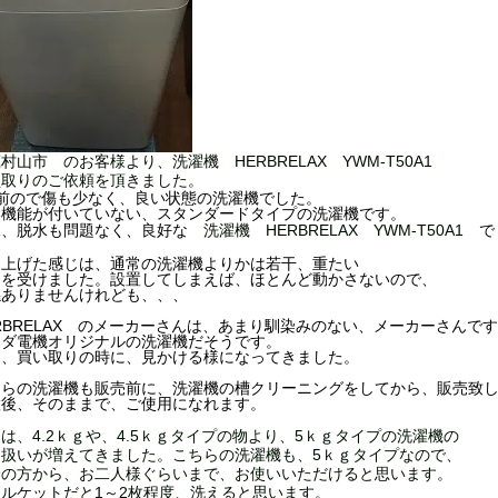
村山市 のお客様より、洗濯機 HERBRELAX YWM-T50A1
買取りのご依頼を頂きました。
年前ので傷も少なく、良い状態の洗濯機でした。
燥
機能が付いていない、スタンダードタイプの洗濯機です。
水、脱水も問題なく、良好な
洗濯機 HERBRELAX YWM-T50A1
で
ち上げた感じは、通常の洗濯機よりかは若干、重たい
じを受けました。設置してしまえば、ほとんど動かさないので、
係ありませんけれども、、、
RBRELAX のメーカーさんは、あまり馴染みのない、メーカーさんで
マダ電機オリジナル
の洗濯機だそうです。
近、買い取りの時に、見かける様になってきました。
ちらの洗濯機も販売前に、洗濯機の槽クリーニングをしてから、販売致
置後、そのままで、ご使用になれます。
は、4.2ｋｇや、4.5ｋｇタイプの物より、5ｋｇタイプの洗濯機の
り扱いが増えてきました。こちらの洗濯機も、5ｋｇタイプなので、
身の方から、お二人様ぐらいまで、お使いいただけると思います。
ルケットだと1～2枚程度、洗えると思います。