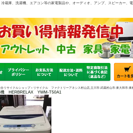
、冷蔵庫、洗濯機、エアコン等の家電製品や、オーディオ、アンプ、スピーカー、
合リサイクルショップ＞リサイクル ファクトリーアネシス村山店,立川市-武蔵村山市-東大和市-東村山
機 HERBRELAX YWM-T50A1