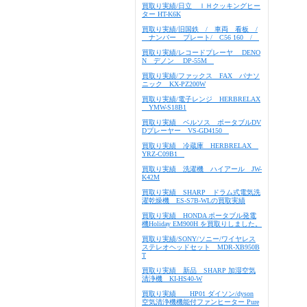
買取り実績/日立 ＩＨクッキングヒー
ター HT-K6K
買取り実績/旧国鉄 / 車両 看板 /
ナンバー プレート/ C56 160 /
買取り実績/レコードプレーヤ DENO
N デノン DP-55M
買取り実績/ファックス FAX パナソ
ニック KX-PZ200W
買取り実績/電子レンジ HERBRELAX
YMW-S18B1
買取り実績 ベルソス ポータブルDV
Dプレーヤー VS-GD4150
買取り実績 冷蔵庫 HERBRELAX
YRZ-C09B1
買取り実績 洗濯機 ハイアール JW-
K42M
買取り実績 SHARP ドラム式電気洗
濯乾燥機 ES-S7B-WLの買取実績
買取り実績 HONDA ポータブル発電
機Holiday EM900H を買取りしました。
買取り実績/SONY/ソニー/ワイヤレス
ステレオヘッドセット MDR-XB950B
T
買取り実績 新品 SHARP 加湿空気
清浄機 KI-HS40-W
買取り実績 HP01 ダイソン/dyson
空気清浄機機能付ファンヒーター Pure