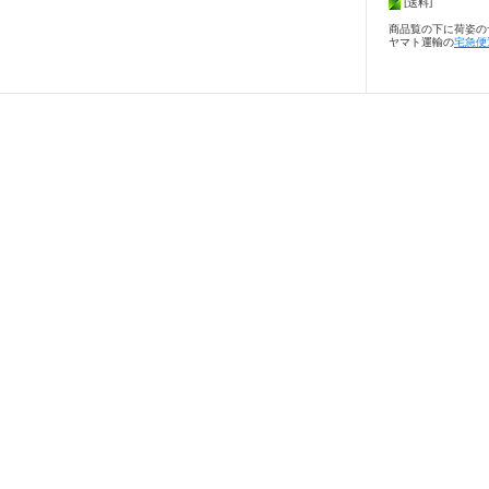
[送料]
商品覧の下に荷姿の
ヤマト運輸の
宅急便