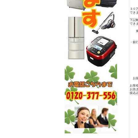
３０
でき
下記
でき
東京
・銀
お振
お客
お急
振込