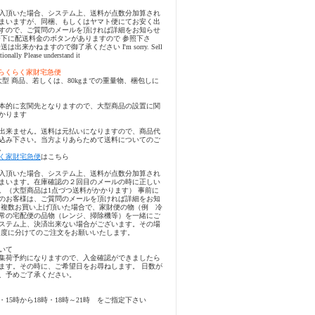
入頂いた場合、システム上、送料が点数分加算され
まいますが、同梱、もしくはヤマト便にてお安く出
すので、ご質問のメールを頂ければ詳細をお知らせ
番下に配送料金のボタンがありますので 参照下さ
出来かねますので御了承ください I'm sorry. Sell
nationally Please understand it
らくらく家財宅急便
大型 商品、若しくは、80kgまでの重量物、梱包しに
本的に玄関先となりますので、大型商品の設置に関
かります
出来ません。送料は元払いになりますので、商品代
込み下さい。当方よりあらためて送料についてのご
。
く家財宅急便
はこちら
入頂いた場合、システム上、送料が点数分加算され
まいます。在庫確認の２回目のメールの時に正しい
。（大型商品は1点づつ送料がかかります） 事前に
のお客様は、ご質問のメールを頂ければ詳細をお知
、複数お買い上げ頂いた場合で、家財便の物（例 冷
常の宅配便の品物（レンジ、掃除機等）を一緒にご
ステム上、決済出来ない場合がございます。その場
２度に分けてのご注文をお願いいたします。
いて
集荷予約になりますので、入金確認ができましたら
ます。その時に、ご希望日をお尋ねします。 日数が
、予めご了承ください。
・15時から18時・18時～21時 をご指定下さい