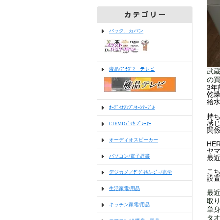
バック、カバン
液晶/ﾌﾟﾗｽﾞﾏ テレビ
武蔵
の
3
乾
給
ｵｰﾃﾞｨｵｱﾝﾌﾟ/ﾀｰﾝﾃｰﾌﾞﾙ
持
感
CD/MDﾃﾞｯｷ.ﾌﾟﾚｰﾔｰ
関
オーディオスピーカー
HE
ヤ
パソコン/電子辞書
最
こ
デジカメ／ﾃﾞｼﾞﾀﾙﾑｰﾋﾞｰ/光学
設
生活家電/用品
最近
取
キッチン家電/用品
単
タオ