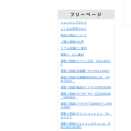
ショッピングガイド
よくある質問Ｑ＆Ａ
商品の保証について
ご購入者様のお声
リアル店舗のご案内
買取り のご案内
買取り実績/エアコン日立 RAS-AW25
F
買取り実績/洗濯機ﾊﾟﾅｿﾆｯｸNA-F50B11
買取り実績/洗濯機HERBRELAX YW
M-T50A1
買取り実績/液晶ﾃﾚﾋﾞﾊﾟﾅｿﾆｯｸTH19D300
買取り実績/ｲﾝﾊﾟｸﾄﾄﾞﾗｲﾊﾞｰ日立HiKOKI
WH36DA
買取り実績/ﾌﾟﾘﾒｲﾝｱﾝﾌﾟDENON ﾃﾞﾉﾝPM
A-390IV
買取り実績/ダイソンｄｙｓｏｎ V6
ＳＶ０７
買取り実績/ビルトインガスコンロ R
B31AW21B33R2