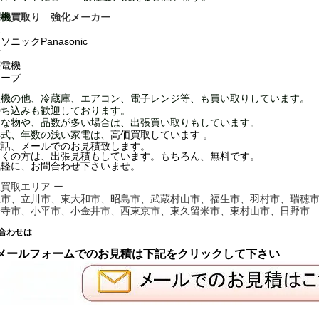
濯機
買取り 強化メーカー
立
ソニックPanasonic
芝
菱電機
ャープ
濯機の他、冷蔵庫、エアコン、電子レンジ等、も
買い取りしています。
持ち込みも歓迎しております。
きな物や、品数が多い場合は、出張買い取りもしています。
年式、年数の浅い家電は、
高価買取しています 。
電話、メールでのお見積致します。
近くの方は、出張見積も
しています。もちろん、無料です。
気軽に、お問合わせ下さいませ。
買取エリア ー
立市、立川市、東大和市、昭島市、武蔵村山市、福生市、羽村市、瑞穂
分寺市、小平市、小金井市、西東京市、東久留米市、東村山市、日野市
合わせは
ールフォームでのお見積は下記をクリックして下さい