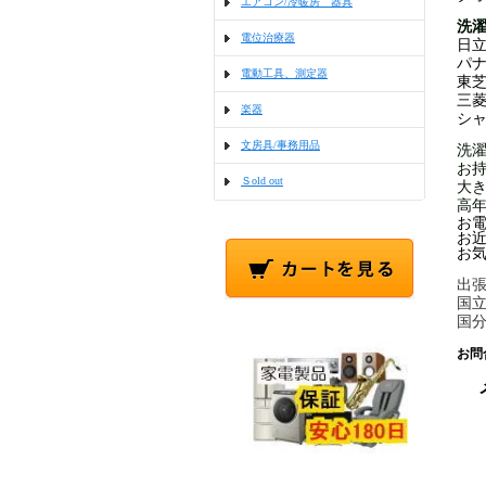
エアコン/冷暖房 器具
洗
電位治療器
日
パナ
電動工具、測定器
東
三
楽器
シ
文房具/事務用品
洗
お
Ｓold out
大
高
お
お
お
出張
国
国
お問
メ