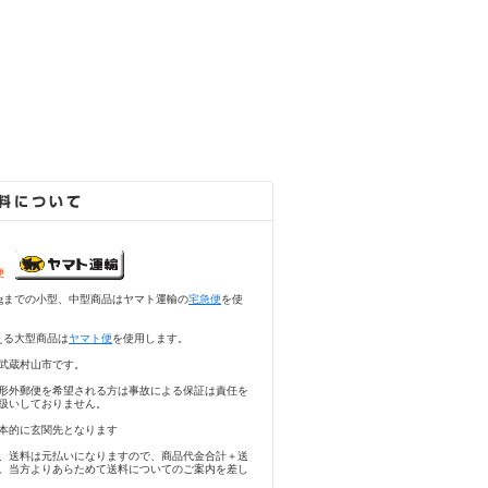
急便
5kgまでの小型、中型商品はヤマト運輸の
宅急便
を使
える大型商品は
ヤマト便
を使用します。
武蔵村山市です。
形外郵便を希望される方は事故による保証は責任を
扱いしておりません。
本的に玄関先となります
、送料は元払いになりますので、商品代金合計＋送
。当方よりあらためて送料についてのご案内を差し