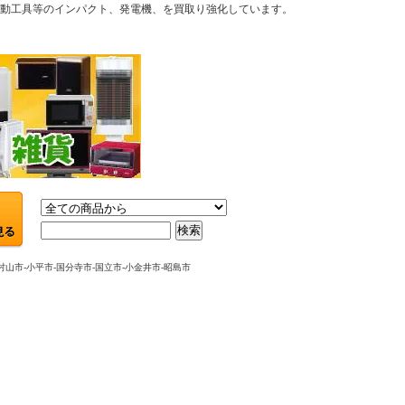
電動工具等のインパクト、発電機、を買取り強化しています。
市-小平市-国分寺市-国立市-小金井市-昭島市