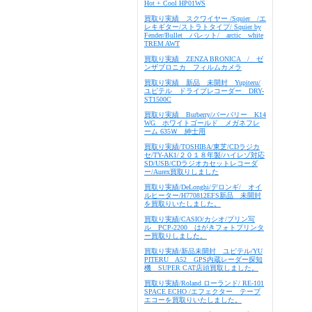
Hot + Cool HP01WS
買取り実績 スクワイヤー /Squier /エ
レキギター/ストラトタイプ/ Squier by
Fender/Bullet バレット/ arctic white
TREM AWT
買取り実績 ZENZA BRONICA / ゼ
ンザブロニカ フィルムカメラ
買取り実績 新品 未開封 Yupiteru/
ユピテル ドライブレコーダー DRY-
ST1500C
買取り実績 Burberry/バーバリー K14
WG ホワイトゴールド メガネフレ
ーム 635Ｗ 紳士用
買取り実績/TOSHIBA/東芝/CDラジカ
セ/TY-AK1/２０１８年製/ハイレゾ対応
SD/USB/CDラジオカセットレコーダ
ー/Aurex買取りしました
買取り実績/DeLonghi/デロンギ/ オイ
ルヒーター/H770812EFS新品 未開封
を買取りいたしました。
買取り実績/CASIO/カシオ/プリン写
ル PCP-2200 はがきフォトプリンタ
ー買取りしました。
買取り実績/新品未開封 ユピテル/YU
PITERU A52 GPS内蔵レーダー探知
機 SUPER CAT店頭買取しました。
買取り実績/Roland ローランド/ RE-101
SPACE ECHO /エフェクター テープ
エコーを買取りいたしました。