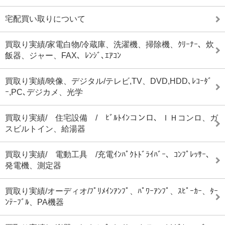
宅配買い取りについて
買取り実績/家電白物/冷蔵庫、洗濯機、掃除機、ｸﾘｰﾅｰ、炊
飯器、ジャー、FAX、ﾚﾝｼﾞ､ｴｱｺﾝ
買取り実績/映像、デジタル/テレビ,TV、DVD,HDD､ﾚｺｰﾀﾞ
ｰ,PC､デジカメ、光学
買取り実績/ 住宅設備 / ﾋﾞﾙﾄｲﾝコンロ、ＩＨコンロ、ガ
スビルトイン、給湯器
買取り実績/ 電動工具 /充電ｲﾝﾊﾟｸﾄﾄﾞﾗｲﾊﾞｰ、ｺﾝﾌﾟﾚｯｻｰ、
発電機、測定器
買取り実績/オーディオ/ﾌﾟﾘﾒｲﾝｱﾝﾌﾟ、ﾊﾟﾜｰｱﾝﾌﾟ、ｽﾋﾟｰｶｰ、ﾀｰ
ﾝﾃｰﾌﾞﾙ、PA機器