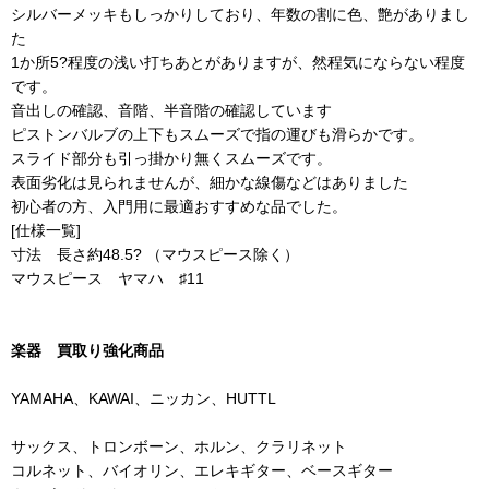
シルバーメッキもしっかりしており、年数の割に色、艶がありまし
た
1か所5?程度の浅い打ちあとがありますが、然程気にならない程度
です。
音出しの確認、音階、半音階の確認しています
ピストンバルブの上下もスムーズで指の運びも滑らかです。
スライド部分も引っ掛かり無くスムーズです。
表面劣化は見られませんが、細かな線傷などはありました
初心者の方、入門用に最適おすすめな品でした。
[仕様一覧]
寸法 長さ約48.5? （マウスピース除く）
マウスピース ヤマハ ♯11
楽器 買取り強化商品
YAMAHA、KAWAI、ニッカン、HUTTL
サックス、トロンボーン、ホルン、クラリネット
コルネット、バイオリン、エレキギター、ベースギター