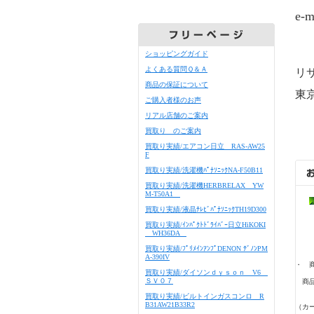
e-m
ショッピングガイド
よくある質問Ｑ＆Ａ
リ
商品の保証について
東京
ご購入者様のお声
リアル店舗のご案内
買取り のご案内
買取り実績/エアコン日立 RAS-AW25
F
買取り実績/洗濯機ﾊﾟﾅｿﾆｯｸNA-F50B11
買取り実績/洗濯機HERBRELAX YW
M-T50A1
買取り実績/液晶ﾃﾚﾋﾞﾊﾟﾅｿﾆｯｸTH19D300
買取り実績/ｲﾝﾊﾟｸﾄﾄﾞﾗｲﾊﾞｰ日立HiKOKI
WH36DA
買取り実績/ﾌﾟﾘﾒｲﾝｱﾝﾌﾟDENON ﾃﾞﾉﾝPM
A-390IV
・ 
買取り実績/ダイソンｄｙｓｏｎ V6
ＳＶ０７
商品
買取り実績/ビルトインガスコンロ R
商
B31AW21B33R2
（カ