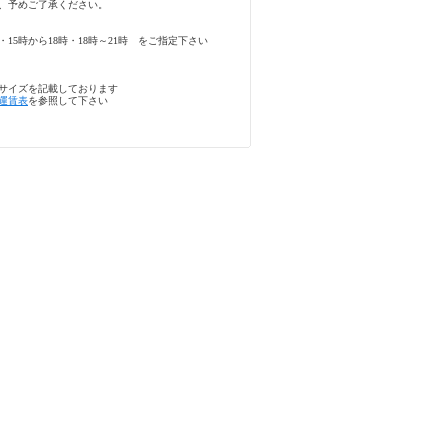
、予めご了承ください。
・15時から18時・18時～21時 をご指定下さい
サイズを記載しております
運賃表
を参照して下さい