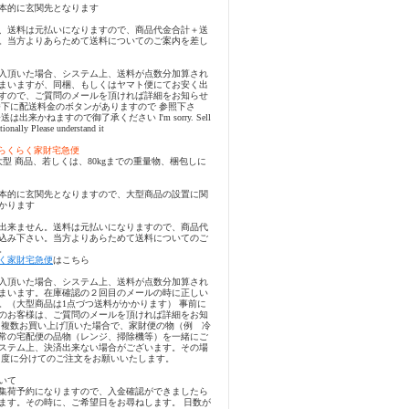
本的に玄関先となります
、送料は元払いになりますので、商品代金合計＋送
。当方よりあらためて送料についてのご案内を差し
入頂いた場合、システム上、送料が点数分加算され
まいますが、同梱、もしくはヤマト便にてお安く出
すので、ご質問のメールを頂ければ詳細をお知らせ
番下に配送料金のボタンがありますので 参照下さ
出来かねますので御了承ください I'm sorry. Sell
nationally Please understand it
らくらく家財宅急便
大型 商品、若しくは、80kgまでの重量物、梱包しに
本的に玄関先となりますので、大型商品の設置に関
かります
出来ません。送料は元払いになりますので、商品代
込み下さい。当方よりあらためて送料についてのご
。
く家財宅急便
はこちら
入頂いた場合、システム上、送料が点数分加算され
まいます。在庫確認の２回目のメールの時に正しい
。（大型商品は1点づつ送料がかかります） 事前に
のお客様は、ご質問のメールを頂ければ詳細をお知
、複数お買い上げ頂いた場合で、家財便の物（例 冷
常の宅配便の品物（レンジ、掃除機等）を一緒にご
ステム上、決済出来ない場合がございます。その場
２度に分けてのご注文をお願いいたします。
いて
集荷予約になりますので、入金確認ができましたら
ます。その時に、ご希望日をお尋ねします。 日数が