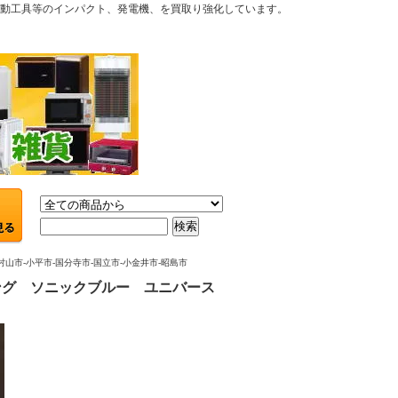
電動工具等のインパクト、発電機、を買取り強化しています。
市-小平市-国分寺市-国立市-小金井市-昭島市
スタング ソニックブルー ユニバース