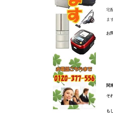
宅
ま
お
関
そ
も