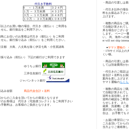
・商品の引渡しは基
代引き手数料
0 ～ １万未満
３２４円
・代引き以外の場合
１万 ～ ３万未満
４３２円
料をお振込み下さい
３万 ～ １０万未満
６４８円
上げます。
１０万 ～ ３０万未満
１０８０円
・複数の商品をご購
万以上のお買い物の場合、代引き（後払い）ご利用を
て自動計算されてし
ません。銀行振込をご利用下さい。
来る場合がございま
します。 ページ一
離島にお住いのお客様は代引き（後払い）をご利用
い。 尚、海外への発送は
ません。銀行振り込み（前払い）をご利用ください。
er will not ship inter
都 大島、八丈島を除く伊豆七島・小笠原諸島
●
ヤマト運輸の 
・170サイズ以上の
くい物。
行振り込み（前払い） 下記の銀行がご利用できます
・商品の引渡しは基
しては別途費用がか
ゆうちょ銀行
・代引きのご指定は
三井住友銀行
金合計＋送料をお振
案内を差し上げます
ジャパンネット銀行
ヤマト運輸の
らくら
・複数の商品をご購
込み金額
商品代金合計＋送料
て自動計算されてし
送料を送信致します
様からのご入金を頂いてからの発送となります
送料の確認をご希望
ぎのお客様は 代引き（宅急便コレクト）をご利用下さい
らせします。 また
み手数料は、お客様のご負担となります。
蔵庫、洗濯機）と通
選択頂いた場合、シ
合は、 お手数でも
・お届け希望日につ
ご入金頂いてからの
当方よりご連絡致し