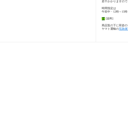
若干かかりますので
時間指定は
午前中・12時～15時
[送料]
商品覧の下に荷姿の
ヤマト運輸の
宅急便