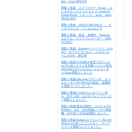
Hot + Cool HP01WS
買取り実績 スクワイヤー /Squier /エ
レキギター/ストラトタイプ/ Squier by
Fender/Bullet バレット/ arctic white
TREM AWT
買取り実績 ZENZA BRONICA / ゼ
ンザブロニカ フィルムカメラ
買取り実績 新品 未開封 Yupiteru/
ユピテル ドライブレコーダー DRY-
ST1500C
買取り実績 Burberry/バーバリー K14
WG ホワイトゴールド メガネフレ
ーム 635Ｗ 紳士用
買取り実績/TOSHIBA/東芝/CDラジカ
セ/TY-AK1/２０１８年製/ハイレゾ対応
SD/USB/CDラジオカセットレコーダ
ー/Aurex買取りしました
買取り実績/DeLonghi/デロンギ/ オイ
ルヒーター/H770812EFS新品 未開封
を買取りいたしました。
買取り実績/CASIO/カシオ/プリン写
ル PCP-2200 はがきフォトプリンタ
ー買取りしました。
買取り実績/新品未開封 ユピテル/YU
PITERU A52 GPS内蔵レーダー探知
機 SUPER CAT店頭買取しました。
買取り実績/Roland ローランド/ RE-101
SPACE ECHO /エフェクター テープ
エコーを買取りいたしました。