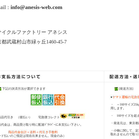
ail :
info@anesis-web.com
サイクルファクトリー アネシス
都武蔵村山市緑ヶ丘1460-45-7
下記の決済方法が選択できます
[発送方法]
●
ヤマト運輸の宅
・ ～160サイズ2
用します。
・ 160サイズを超
商品代引き （後払い） 宅急便コレクト
・発送元は、東京都
代金は、商品受け取り時に配達ﾄﾞﾗｲﾊﾞｰにお支払い下さい。
・小物に関して、定
品代金合計＋送料＋代引き手数料
取れませんので取り
ード払いのご指定は現在出来ません。現金のみ）