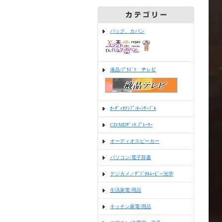
バック、カバン
液晶/ﾌﾟﾗｽﾞﾏ テレビ
ｵｰﾃﾞｨｵｱﾝﾌﾟ/ﾀｰﾝﾃｰﾌﾞﾙ
CD/MDﾃﾞｯｷ.ﾌﾟﾚｰﾔｰ
オーディオスピーカー
パソコン/電子辞書
デジカメ／ﾃﾞｼﾞﾀﾙﾑｰﾋﾞｰ/光学
生活家電/用品
キッチン家電/用品