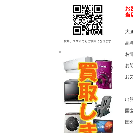
お
当
大
携帯、スマホでもご利用になれます
高
☆
お
お
お
出
国
国