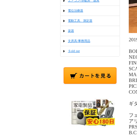
エアコン/冷暖房 器具
電位治療器
電動工具、測定器
楽器
2
文房具/事務用品
BOD
Ｓold out
NE
FI
SCA
MA
BR
PIC
CON
ギ
フ
ア
P
B