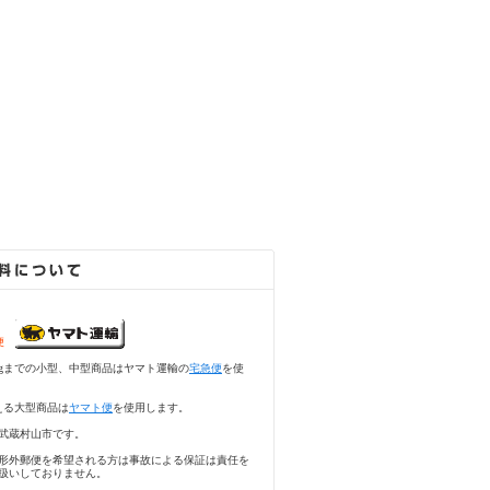
急便
5kgまでの小型、中型商品はヤマト運輸の
宅急便
を使
える大型商品は
ヤマト便
を使用します。
武蔵村山市です。
形外郵便を希望される方は事故による保証は責任を
扱いしておりません。