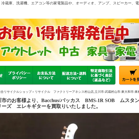
、冷蔵庫、洗濯機、エアコン等の家電製品や、オーディオ、アンプ、スピーカー、
合リサイクルショップ＞リサイクル ファクトリーアネシス村山店,立川市-武蔵村山市-東大和市-東村山
川市のお客様より、Bacchus/バッカス BMS-1R SOB ム
リーズ エレキギターを買取りいたしました。