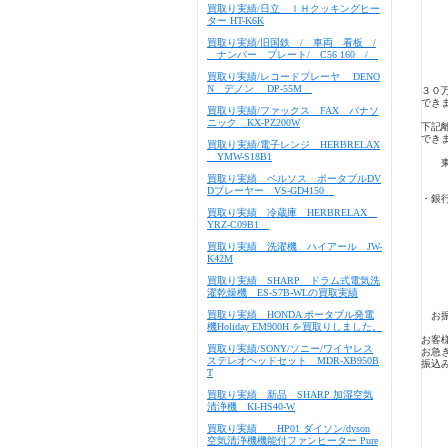
買取り実績/日立 ＩＨクッキングヒー
ター HT-K6K
買取り実績/旧国鉄 / 車両 看板 /
ナンバー プレート/ C56 160 /
買取り実績/レコードプレーヤ DENO
N デノン DP-55M
３０
でき
買取り実績/ファックス FAX パナソ
ニック KX-PZ200W
下記
でき
買取り実績/電子レンジ HERBRELAX
YMW-S18B1
東京
買取り実績 ベルソス ポータブルDV
Dプレーヤー VS-GD4150
・銀
買取り実績 冷蔵庫 HERBRELAX
YRZ-C09B1
買取り実績 洗濯機 ハイアール JW-
K42M
買取り実績 SHARP ドラム式電気洗
濯乾燥機 ES-S7B-WLの買取実績
買取り実績 HONDA ポータブル発電
お振
機Holiday EM900H を買取りしました。
お客
買取り実績/SONY/ソニー/ワイヤレス
お急
ステレオヘッドセット MDR-XB950B
振込
T
買取り実績 新品 SHARP 加湿空気
清浄機 KI-HS40-W
買取り実績 HP01 ダイソン/dyson
空気清浄機機能付ファンヒーター Pure